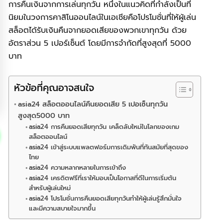
การคืนเงินจากการเล่นทุกวัน หนึ่งในแนวคิดที่กำลังเป็นที่
นิยมในวงการคาสิโนออนไลน์ในเอเชียคือโปรโมชั่นที่ให้ผู้เล่น
สล็อตได้รับเงินคืนจากยอดเสียของพวกเขาทุกวัน ด้วย
อัตราส่วน 5 เปอร์เซ็นต์ โดยมีการจำกัดที่สูงสุดที่ 5000
บาท
หัวข้อที่คุณอาจสนใจ
asia24 สล็อตออนไลน์คืนยอดเสีย 5 เปอเซ็นทุกวัน
สูงสุด5000 บาท
asia24 การคืนยอดเสียทุกวัน เคล็ดลับใหม่ในโลกของเกม
สล็อตออนไลน์
asia24 เข้าสู่ระบบแพลตฟอร์มการเดิมพันที่ทันสมัยที่สุดของ
ไทย
asia24 ความหลากหลายในการเข้าถึง
asia24 เครดิตฟรีที่เราให้มอบเป็นโอกาสที่ดีในการเริ่มต้น
สำหรับผู้เล่นใหม่
asia24 โปรโมชั่นการคืนยอดเสียทุกวันทำให้ผู้เล่นรู้สึกมั่นใจ
และมีความสบายใจมากขึ้น