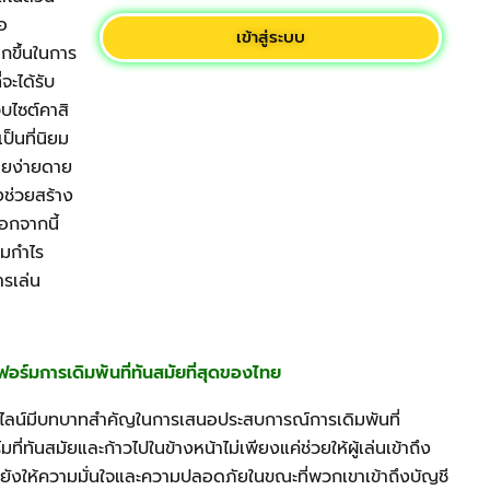
ือ
เข้าสู่ระบบ
กขึ้นในการ
จะได้รับ
็บไซต์คาสิ
ป็นที่นิยม
โดยง่ายดาย
ช่วยสร้าง
อกจากนี้
ิ่มกำไร
ารเล่น
อร์มการเดิมพันที่ทันสมัยที่สุดของไทย
น์มีบทบาทสำคัญในการเสนอประสบการณ์การเดิมพันที่
ันสมัยและก้าวไปในข้างหน้าไม่เพียงแค่ช่วยให้ผู้เล่นเข้าถึง
ยังให้ความมั่นใจและความปลอดภัยในขณะที่พวกเขาเข้าถึงบัญชี