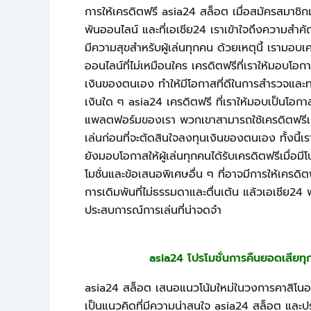
การให้เครดิตฟรี asia24 สล็อต เมื่อสมัครสมาชิกเป
พันออนไลน์ และที่เอเชีย24 เราเข้าใจถึงความสำ
มีความสุขสำหรับผู้เล่นทุกคน ด้วยเหตุนี้ เรามอบเค
ออนไลน์ที่ไม่เหมือนใคร เครดิตฟรีที่เราให้มอบโอกาส
เงินของตนเอง ทำให้มีโอกาสที่ดีในการสำรวจแล
เงินใด ๆ asia24 เครดิตฟรี ที่เราให้มอบเป็นโอกาสที่
แพลตฟอร์มของเรา พวกเขาสามารถใช้เครดิตฟรีเหล่
เล่นก่อนที่จะตัดสินใจลงทุนเงินของตนเอง ทั้งนี้เร
ยังมอบโอกาสให้ผู้เล่นทุกคนได้รับเครดิตฟรีเมื่อมี
โมชั่นและข้อเสนอพิเศษอื่น ๆ ที่อาจมีการให้เคร
การเดิมพันที่ไม่ธรรมดาและตื่นเต้น แล้วเอเชีย24
ประสบการณ์การเล่นที่น่าจดจำ
asia24 โปรโมชั่นการคืนยอดเสียทุกวั
asia24 สล็อต เสนอแนวโน้มใหม่ในวงการคาสิโนออนไ
เป็นแนวคิดที่มีความน่าสนใจ asia24 สล็อต และปร