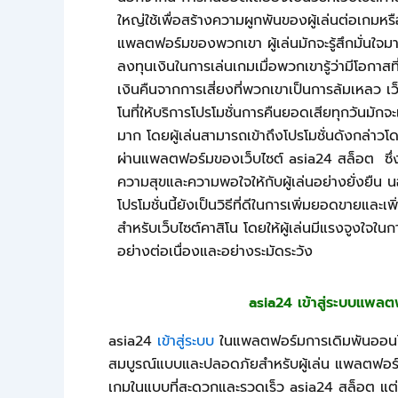
ใหญ่ใช้เพื่อสร้างความผูกพันของผู้เล่นต่อเกมหร
แพลตฟอร์มของพวกเขา ผู้เล่นมักจะรู้สึกมั่นใจมา
ลงทุนเงินในการเล่นเกมเมื่อพวกเขารู้ว่ามีโอกาสที่
เงินคืนจากการเสี่ยงที่พวกเขาเป็นการล้มเหลว เว
โนที่ให้บริการโปรโมชั่นการคืนยอดเสียทุกวันมักจะเ
มาก โดยผู้เล่นสามารถเข้าถึงโปรโมชั่นดังกล่าว
ผ่านแพลตฟอร์มของเว็บไซต์ asia24 สล็อต ซึ่ง
ความสุขและความพอใจให้กับผู้เล่นอย่างยั่งยืน น
โปรโมชั่นนี้ยังเป็นวิธีที่ดีในการเพิ่มยอดขายและเพ
สำหรับเว็บไซต์คาสิโน โดยให้ผู้เล่นมีแรงจูงใจในก
อย่างต่อเนื่องและอย่างระมัดระวัง
asia24 เข้าสู่ระบบแพลตฟ
asia24
เข้าสู่ระบบ
ในแพลตฟอร์มการเดิมพันออนไล
สมบูรณ์แบบและปลอดภัยสำหรับผู้เล่น แพลตฟอร์มที่ท
เกมในแบบที่สะดวกและรวดเร็ว asia24 สล็อต แต่