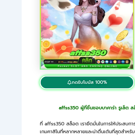
กดรับโบนัส 100%
affss350 ผู้ที่ชื่นชอบบาคาร่า รูเล็ต 
ที่ affss350 สล็อต เรายึดมั่นในการให้ประสบกา
เกมคาสิโนที่หลากหลายและน่าตื่นเต้นที่สุดสำหรั