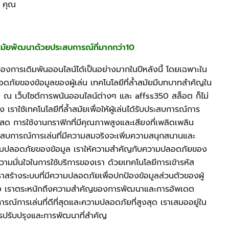
ๆ คุณ
ำสมัยพัฒนาด้วยประสบการณ์ที่มากกว่า10
การเดิมพันออนไลน์ได้เป็นอย่างมากในปีหลังนี้ โดยเฉพาะใน
ภัยของข้อมูลของผู้เล่น เทคโนโลยีที่ล้ำสมัยมีบทบาทสำคัญใน
 ณ เว็บไซต์การพนันออนไลน์ต่างๆ และ affss350 สล็อต ก็ไม่
ราใช้เทคโนโลยีที่ล้ำสมัยเพื่อให้ผู้เล่นได้รับประสบการณ์การ
สด การใช้งานกราฟิกที่มีคุณภาพสูงและเสียงที่เพลิดเพลิน
ว่าประสบการณ์การเล่นที่มีความสมจริงจะเพิ่มความสนุกสนานและ
นความปลอดภัยของข้อมูล เราให้ความสำคัญกับความปลอดภัยของ
ีความมั่นใจในการใช้บริการของเรา ด้วยเทคโนโลยีการเข้ารหัส
เราสร้างระบบที่มีความปลอดภัยเพื่อปกป้องข้อมูลส่วนตัวของผู้
ื่อง เราตระหนักถึงความสำคัญของการพัฒนาและการอัพเดต
บการณ์การเล่นที่ดีที่สุดและความปลอดภัยที่สูงสุด เราเสมออยู่ใน
การปรับปรุงและการพัฒนาที่สำคัญ