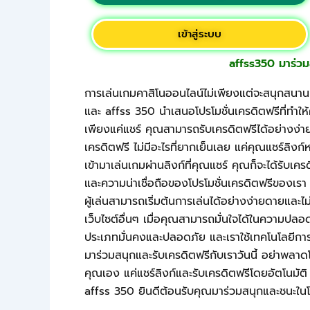
เข้าสู่ระบบ
affss350 มาร่วมส
การเล่นเกมคาสิโนออนไลน์ไม่เพียงแต่จะสนุกสนานแ
และ affss 350 นำเสนอโปรโมชั่นเครดิตฟรีที่ทำให
เพียงแค่แชร์ คุณสามารถรับเครดิตฟรีได้อย่างง่า
เครดิตฟรี ไม่มีอะไรที่ยากเย็นเลย แค่คุณแชร์ลิงก
เข้ามาเล่นเกมผ่านลิงก์ที่คุณแชร์ คุณก็จะได้รับเครด
และความน่าเชื่อถือของโปรโมชั่นเครดิตฟรีของเรา โด
ผู้เล่นสามารถเริ่มต้นการเล่นได้อย่างง่ายดายและ
เว็บไซต์อื่นๆ เมื่อคุณสามารถมั่นใจได้ในความปล
ประเภทมั่นคงและปลอดภัย และเราใช้เทคโนโลยีการเ
มาร่วมสนุกและรับเครดิตฟรีกับเราวันนี้ อย่าพลาดโ
คุณเอง แค่แชร์ลิงก์และรับเครดิตฟรีโดยอัตโนมัติ
affss 350 ยินดีต้อนรับคุณมาร่วมสนุกและชนะใ