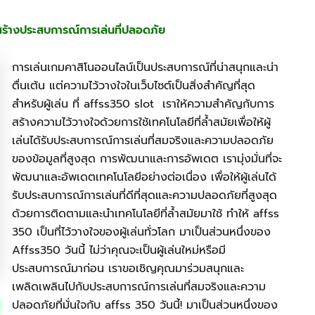
ร้างประสบการณ์การเล่นที่ปลอดภัย
การเล่นเกมคาสิโนออนไลน์เป็นประสบการณ์ที่น่าสนุกและน่า
ตื่นเต้น แต่ความไว้วางใจในเว็บไซต์เป็นสิ่งสำคัญที่สุด
สำหรับผู้เล่น ที่ affss350 slot เราให้ความสำคัญกับการ
สร้างความไว้วางใจด้วยการใช้เทคโนโลยีที่ล้ำสมัยเพื่อให้ผู้
เล่นได้รับประสบการณ์การเล่นที่สมจริงและความปลอดภัย
ของข้อมูลที่สูงสุด การพัฒนาและการอัพเดต เรามุ่งมั่นที่จะ
พัฒนาและอัพเดตเทคโนโลยีอย่างต่อเนื่อง เพื่อให้ผู้เล่นได้
รับประสบการณ์การเล่นที่ดีที่สุดและความปลอดภัยที่สูงสุด
ด้วยการติดตามและนำเทคโนโลยีที่ล้ำสมัยมาใช้ ทำให้ affss
350 เป็นที่ไว้วางใจของผู้เล่นทั่วโลก มาเป็นส่วนหนึ่งของ
Affss350 วันนี้ ไม่ว่าคุณจะเป็นผู้เล่นใหม่หรือมี
ประสบการณ์มาก่อน เราขอเชิญคุณมาร่วมสนุกและ
เพลิดเพลินไปกับประสบการณ์การเล่นที่สมจริงและความ
ปลอดภัยที่มั่นใจกับ affss 350 วันนี้! มาเป็นส่วนหนึ่งของ