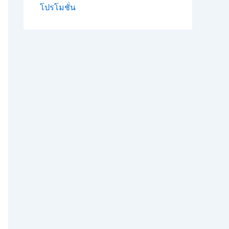
โปรโมชั่น