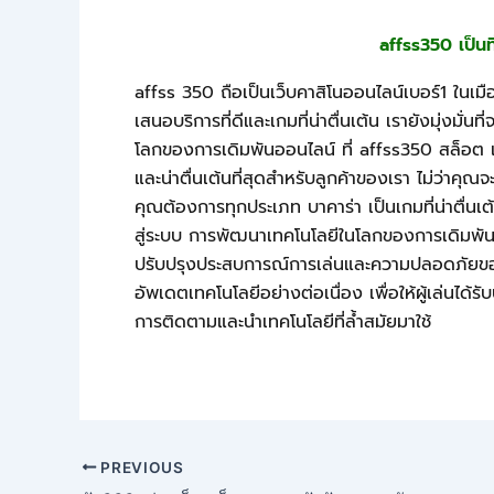
affss350 เป็นที
affss 350 ถือเป็นเว็บคาสิโนออนไลน์เบอร์1 ในเมื
เสนอบริการที่ดีและเกมที่น่าตื่นเต้น เรายังมุ่งมั่น
โลกของการเดิมพันออนไลน์ ที่ affss350 สล็อต เ
และน่าตื่นเต้นที่สุดสำหรับลูกค้าของเรา ไม่ว่าคุณจะเ
คุณต้องการทุกประเภท บาคาร่า เป็นเกมที่น่าตื่นเ
สู่ระบบ การพัฒนาเทคโนโลยีในโลกของการเดิมพันอ
ปรับปรุงประสบการณ์การเล่นและความปลอดภัยของข้อ
อัพเดตเทคโนโลยีอย่างต่อเนื่อง เพื่อให้ผู้เล่นได้
การติดตามและนำเทคโนโลยีที่ล้ำสมัยมาใช้
PREVIOUS