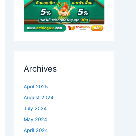
Archives
April 2025
August 2024
July 2024
May 2024
April 2024