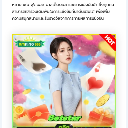
หลาย เช่น ฟุตบอล บาสเก็ตบอล และการแข่งขันม้า ซึ่งทุกคน
สามารถเข้าร่วมเดิมพันในการแข่งขันที่น่าตื่นเต้นได้ เพื่อเพิ่ม
ความสนุกสนานและรับรางวัลจากการทายผลการแข่งขัน