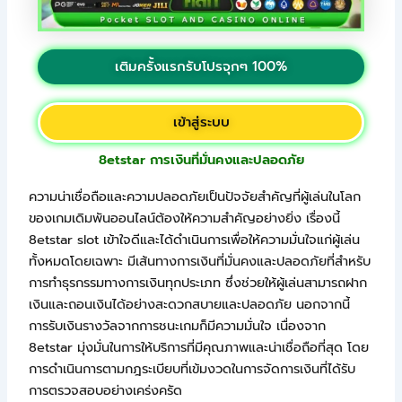
เติมครั้งแรกรับโปรจุกๆ 100%
เข้าสู่ระบบ
8etstar การเงินที่มั่นคงและปลอดภัย
ความน่าเชื่อถือและความปลอดภัยเป็นปัจจัยสำคัญที่ผู้เล่นในโลก
ของเกมเดิมพันออนไลน์ต้องให้ความสำคัญอย่างยิ่ง เรื่องนี้
8etstar slot เข้าใจดีและได้ดำเนินการเพื่อให้ความมั่นใจแก่ผู้เล่น
ทั้งหมดโดยเฉพาะ มีเส้นทางการเงินที่มั่นคงและปลอดภัยที่สำหรับ
การทำธุรกรรมทางการเงินทุกประเภท ซึ่งช่วยให้ผู้เล่นสามารถฝาก
เงินและถอนเงินได้อย่างสะดวกสบายและปลอดภัย นอกจากนี้
การรับเงินรางวัลจากการชนะเกมก็มีความมั่นใจ เนื่องจาก
8etstar มุ่งมั่นในการให้บริการที่มีคุณภาพและน่าเชื่อถือที่สุด โดย
การดำเนินการตามกฎระเบียบที่เข้มงวดในการจัดการเงินที่ได้รับ
การตรวจสอบอย่างเคร่งครัด