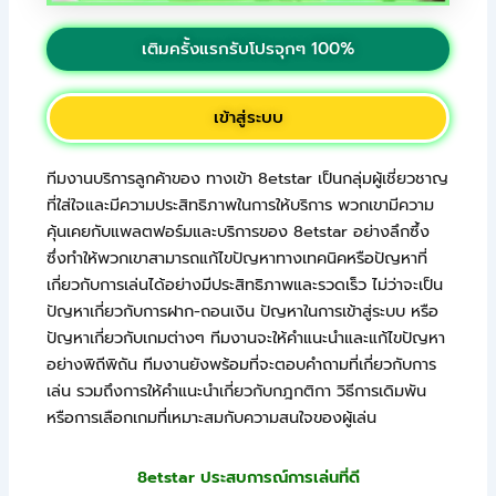
เติมครั้งแรกรับโปรจุกๆ 100%
เข้าสู่ระบบ
ทีมงานบริการลูกค้าของ ทางเข้า 8etstar เป็นกลุ่มผู้เชี่ยวชาญ
ที่ใส่ใจและมีความประสิทธิภาพในการให้บริการ พวกเขามีความ
คุ้นเคยกับแพลตฟอร์มและบริการของ 8etstar อย่างลึกซึ้ง
ซึ่งทำให้พวกเขาสามารถแก้ไขปัญหาทางเทคนิคหรือปัญหาที่
เกี่ยวกับการเล่นได้อย่างมีประสิทธิภาพและรวดเร็ว ไม่ว่าจะเป็น
ปัญหาเกี่ยวกับการฝาก-ถอนเงิน ปัญหาในการเข้าสู่ระบบ หรือ
ปัญหาเกี่ยวกับเกมต่างๆ ทีมงานจะให้คำแนะนำและแก้ไขปัญหา
อย่างพิถีพิถัน ทีมงานยังพร้อมที่จะตอบคำถามที่เกี่ยวกับการ
เล่น รวมถึงการให้คำแนะนำเกี่ยวกับกฎกติกา วิธีการเดิมพัน
หรือการเลือกเกมที่เหมาะสมกับความสนใจของผู้เล่น
8etstar ประสบการณ์การเล่นที่ดี