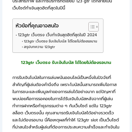
ประสิทธิภาพ และการบริการที่ดีเยี่ยม
123 gtr
ได้กลายเป็น
เว็บไซต์ทำเงินสุดฮิตที่สุดในปีนี้
หัวข้อที่คุณอาจสนใจ
123gtr เว็บตรง เว็บทำเงินสุดฮิตที่สุดในปี 2024
123gtr เว็บตรง รับเงินโบนัส ได้โดยไม่ต้องรอนาน
สรุปบทความ 123gtr
123gtr เว็บตรง รับเงินโบนัส ได้โดยไม่ต้องรอนาน
การรับเงินโบนัสในการเล่นพนันออนไลน์เป็นหนึ่งในปัจจัยที่
สำคัญที่ผู้เล่นต้องคำนึงถึง เพราะโบนัสนั้นสามารถเพิ่มโอกาส
ในการชนะและเพิ่มมูลค่าของการเล่นได้อย่างมาก แต่ปัญหาที่
พบบ่อยคือการรอคอยในการได้รับเงินโบนัสหลังจากที่ผู้เล่น
ทำการฝากหรือทำธุรกรรมต่าง ๆ กับเว็บไซต์ แต่ใน
123gtr
สล็อต
เว็บตรงนั้น คุณสามารถรับเงินโบนัสได้อย่างรวดเร็ว
และไม่ต้องรอนาน นี่คือเหตุผลที่ทำให้
123gtr slot
เป็นเว็บไซต์
ที่น่าสนใจสำหรับผู้เล่นที่ต้องการประสบความสำเร็จและทำเงินใน