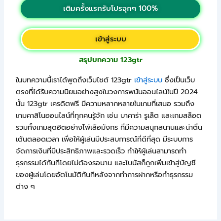
เติมครั้งแรกรับโปรจุกๆ 100%
เข้าสู่ระบบ
สรุปบทความ 123gtr
ในบทความนี้เราได้พูดถึงเว็บไซต์
123gtr
เข้าสู่ระบบ
ซึ่งเป็นเว็บ
ตรงที่ได้รับความนิยมอย่างสูงในวงการพนันออนไลน์ในปี 2024
นั้น
123gtr เครดิตฟรี
มีความหลากหลายในเกมที่เสนอ รวมถึง
เกมคาสิโนออนไลน์ที่ทุกคนรู้จัก เช่น บาคาร่า รูเล็ต และเกมสล็อต
รวมทั้งเกมสุดฮิตอย่างไพ่เสือมังกร ที่มีความสนุกสนานและน่าตื่น
เต้นตลอดเวลา เพื่อให้ผู้เล่นมีประสบการณ์ที่ดีที่สุด มีระบบการ
จัดการเงินที่มีประสิทธิภาพและรวดเร็ว ทำให้ผู้เล่นสามารถทำ
ธุรกรรมได้ทันทีโดยไม่ต้องรอนาน และโบนัสก็ถูกเพิ่มเข้าสู่บัญชี
ของผู้เล่นโดยอัตโนมัติทันทีหลังจากทำการฝากหรือทำธุรกรรม
ต่าง ๆ